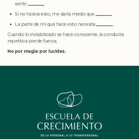
sentir
________
.
Si no hiciera esto, me daría miedo que
________
.
La parte de mí que hace esto necesita
________
.
Cuando lo invisibilizado se hace consciente, la conducta
repetitiva pierde fuerza.
No por magia: por lucidez.