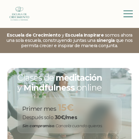
Escuela de Crecimiento
y
Escuela Inspirare
somos ahora
una sola escuela, construyendo juntas una
sinergia
que nos
permita crecer e inspirar de manera conjunta.
Clases de
meditación
y
Mindfulness
online
15€
Primer mes
Después solo
30€/mes
Sin compromiso
. Cancela cuando quieras.