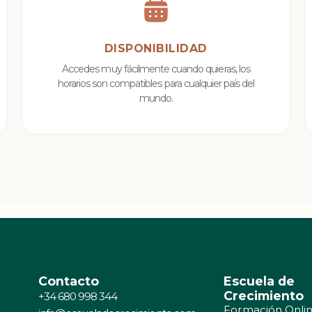
DISPONIBILIDAD
Accedes muy fácilmente cuando quieras, los
horarios son compatibles para cualquier país del
mundo.
Contacto
Escuela de
Crecimiento
+34 680 998 344
Formación Onli