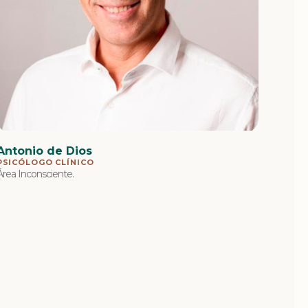
Antonio de Dios
PSICÓLOGO CLÍNICO
Área Inconsciente.
Pame
TERA
Depart