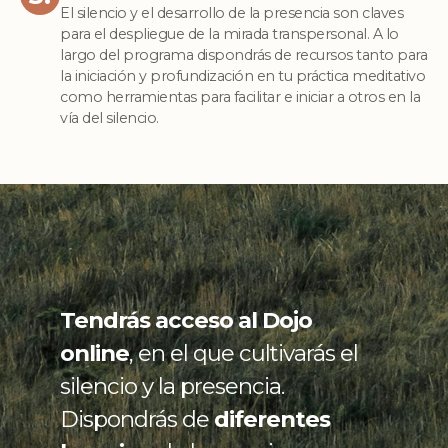
El silencio y el desarrollo de la presencia son claves
para el despliegue de la mirada transpersonal. A lo
largo del programa dispondrás de recursos tanto para
la iniciación y profundización en tu práctica meditativo
como herramientas para facilitar e iniciar a otros en la
vía del silencio.
Tendrás acceso al Dojo
online
, en el que cultivarás el
silencio y la presencia.
Dispondrás de
diferentes