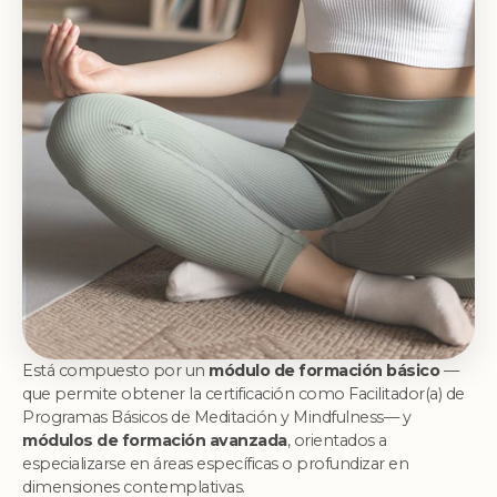
Está compuesto por un
módulo de formación básico
—
que permite obtener la certificación como Facilitador(a) de
Programas Básicos de Meditación y Mindfulness— y
módulos de formación avanzada
, orientados a
especializarse en áreas específicas o profundizar en
dimensiones contemplativas.