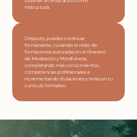
obtener la certificación como
Instructor/a.
Después, puedes continuar
formándote, cursando el resto de
formaciones avanzadas en el Itinerario
de Meditación y Mindfulness,
completando más conocimientos,
competencias profesionales e
incrementando titulaciones y horas en tu
currículo formativo.